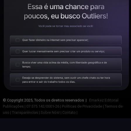
© Copyright 2025, Todos os direitos reservados |
Emarkez Editorial
Publicações | 07.575.142/0001-26
| Políticas de Privacidade
| Termos de
uso
| Transparências
| Sobre Nós! |
Contato |