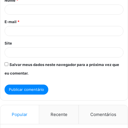
Nome
*
r
i
o
E-mail
*
*
Site
Salvar meus dados neste navegador para a próxima vez que
eu comentar.
Popular
Recente
Comentários