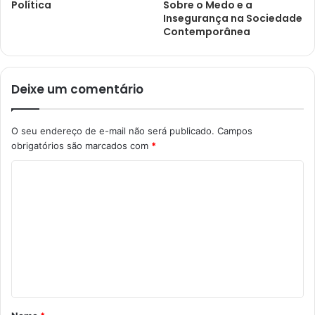
Política
Sobre o Medo e a
Insegurança na Sociedade
Contemporânea
Deixe um comentário
O seu endereço de e-mail não será publicado.
Campos
obrigatórios são marcados com
*
C
o
m
e
n
t
á