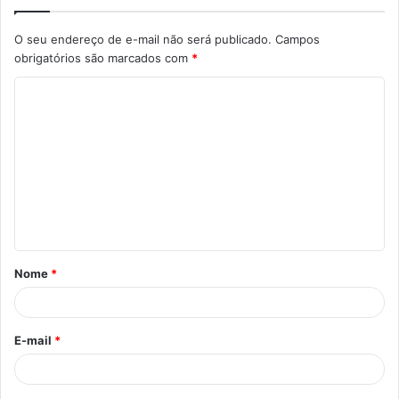
O seu endereço de e-mail não será publicado.
Campos
obrigatórios são marcados com
*
C
o
m
e
n
t
á
Nome
*
r
i
o
E-mail
*
*