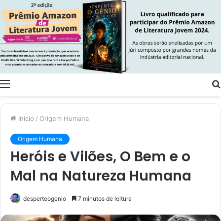
Menu
Início
/
Origem Humana
Origem Humana
Heróis e Vilões, O Bem e o
Mal na Natureza Humana
desperteogenio
7 minutos de leitura