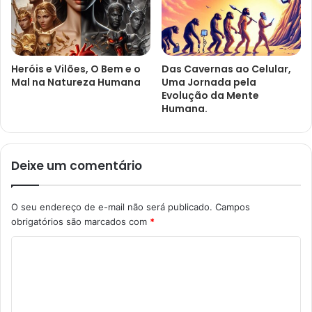
Heróis e Vilões, O Bem e o
Das Cavernas ao Celular,
Mal na Natureza Humana
Uma Jornada pela
Evolução da Mente
Humana.
Deixe um comentário
O seu endereço de e-mail não será publicado.
Campos
obrigatórios são marcados com
*
C
o
m
e