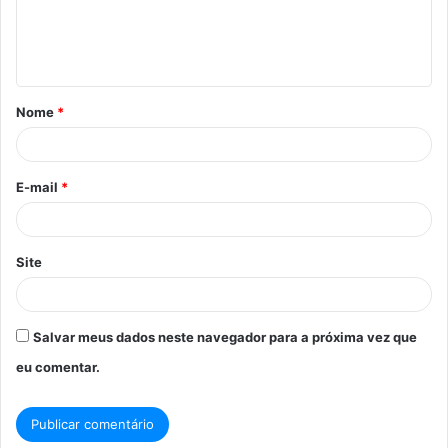
n
t
á
Nome
*
r
i
o
E-mail
*
*
Site
Salvar meus dados neste navegador para a próxima vez que
eu comentar.