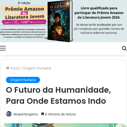
Menu
Início
/
Origem Humana
Origem Humana
O Futuro da Humanidade,
Para Onde Estamos Indo
desperteogenio
6 minutos de leitura