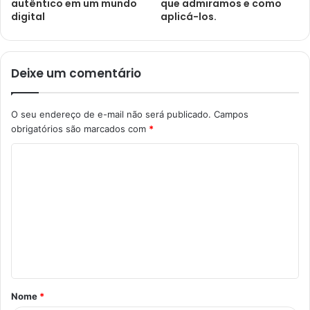
autêntico em um mundo
que admiramos e como
digital
aplicá-los.
Deixe um comentário
O seu endereço de e-mail não será publicado.
Campos
obrigatórios são marcados com
*
C
o
m
e
n
t
á
Nome
*
r