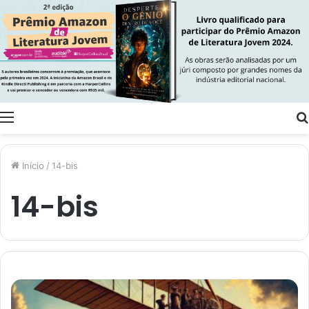
Menu
Início
/
14-bis
14-bis