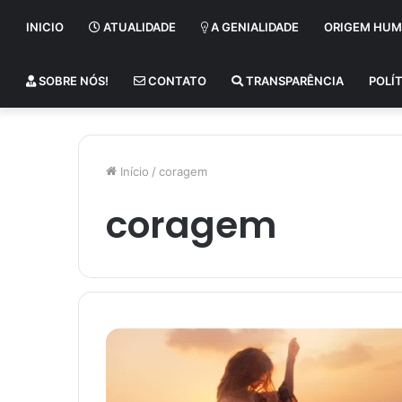
INICIO
ATUALIDADE
A GENIALIDADE
ORIGEM HU
SOBRE NÓS!
CONTATO
TRANSPARÊNCIA
POLÍT
Início
/
coragem
coragem