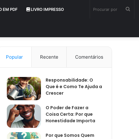
Pro
O EM PDF
LIVRO IMPRESSO
por
Popular
Recente
Comentários
Responsabilidade: O
Que é e Como Te Ajuda a
Crescer
O Poder de Fazer a
Coisa Certa: Por que
Honestidade Importa
Por que Somos Quem