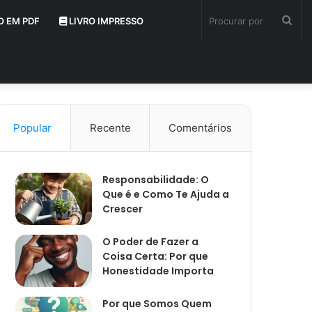
Pro
O EM PDF
LIVRO IMPRESSO
por
Popular
Recente
Comentários
Responsabilidade: O
Que é e Como Te Ajuda a
Crescer
O Poder de Fazer a
Coisa Certa: Por que
Honestidade Importa
Por que Somos Quem