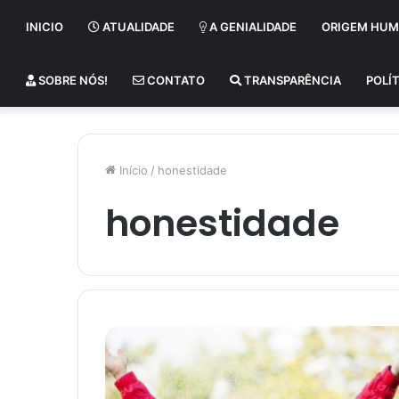
INICIO
ATUALIDADE
A GENIALIDADE
ORIGEM HU
SOBRE NÓS!
CONTATO
TRANSPARÊNCIA
POLÍT
Início
/
honestidade
honestidade