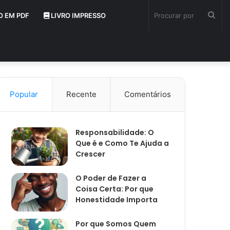
Pro
O EM PDF
LIVRO IMPRESSO
por
Popular
Recente
Comentários
Responsabilidade: O
Que é e Como Te Ajuda a
Crescer
O Poder de Fazer a
Coisa Certa: Por que
Honestidade Importa
Por que Somos Quem