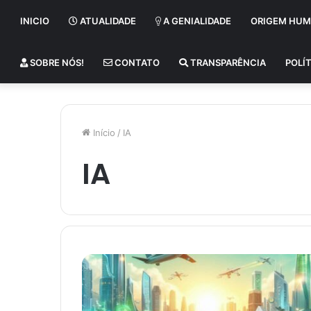
INICIO
ATUALIDADE
A GENIALIDADE
ORIGEM HU
SOBRE NÓS!
CONTATO
TRANSPARÊNCIA
POLÍT
Início
/
IA
IA