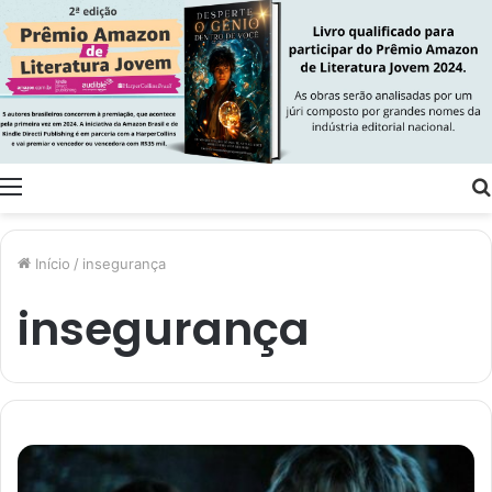
Menu
Início
/
insegurança
insegurança