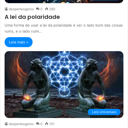
desperteogenio
0
260
A lei da polaridade
Uma forma de usar a lei da polaridade é ver o lado bom das coisas
ruins, e o lado ruim…
Leia mais »
Leis Universais
desperteogenio
0
151