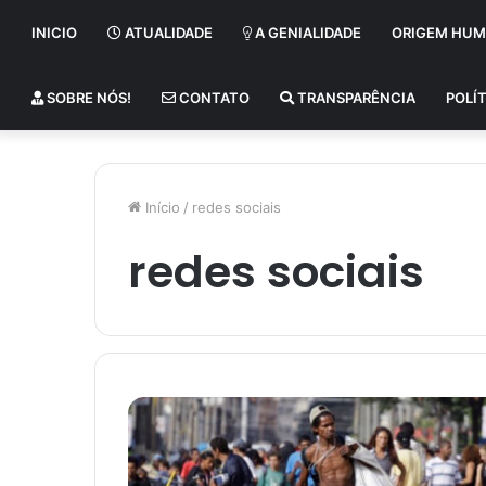
INICIO
ATUALIDADE
A GENIALIDADE
ORIGEM HU
SOBRE NÓS!
CONTATO
TRANSPARÊNCIA
POLÍT
Início
/
redes sociais
redes sociais