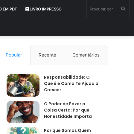
Pro
O EM PDF
LIVRO IMPRESSO
por
Popular
Recente
Comentários
Responsabilidade: O
Que é e Como Te Ajuda a
Crescer
O Poder de Fazer a
Coisa Certa: Por que
Honestidade Importa
Por que Somos Quem