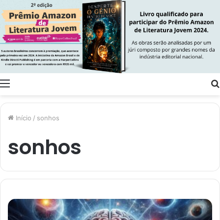
Menu
Início
/
sonhos
sonhos