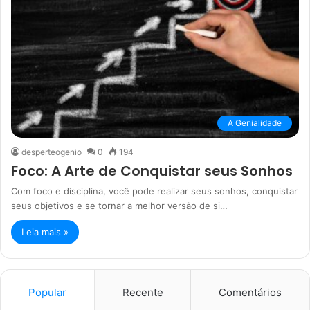
A Genialidade
desperteogenio
0
194
Foco: A Arte de Conquistar seus Sonhos
Com foco e disciplina, você pode realizar seus sonhos, conquistar
seus objetivos e se tornar a melhor versão de si…
Leia mais »
Popular
Recente
Comentários