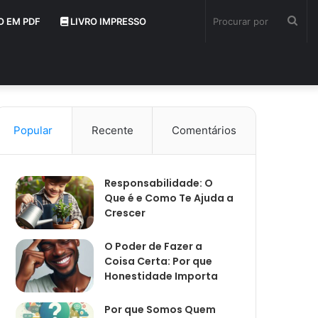
Pro
O EM PDF
LIVRO IMPRESSO
por
Popular
Recente
Comentários
Responsabilidade: O
Que é e Como Te Ajuda a
Crescer
O Poder de Fazer a
Coisa Certa: Por que
Honestidade Importa
Por que Somos Quem