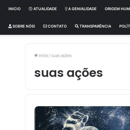
INICIO
ATUALIDADE
A GENIALIDADE
ORIGEM HU
SOBRE NÓS!
CONTATO
TRANSPARÊNCIA
POLÍT
Início
/
suas ações
suas ações