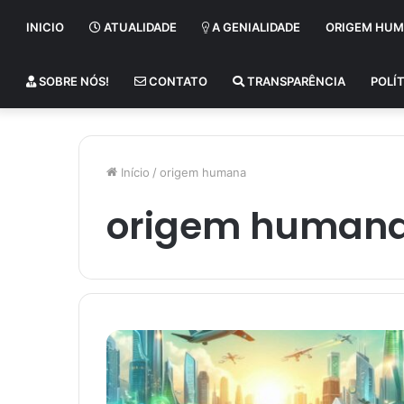
INICIO
ATUALIDADE
A GENIALIDADE
ORIGEM HU
SOBRE NÓS!
CONTATO
TRANSPARÊNCIA
POLÍT
Início
/
origem humana
origem human