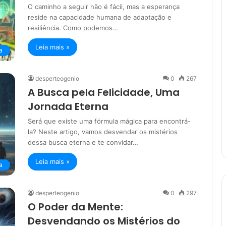
O caminho a seguir não é fácil, mas a esperança
reside na capacidade humana de adaptação e
resiliência. Como podemos…
Leia mais »
a
desperteogenio
0
267
A Busca pela Felicidade, Uma
Jornada Eterna
Será que existe uma fórmula mágica para encontrá-
la? Neste artigo, vamos desvendar os mistérios
dessa busca eterna e te convidar…
Leia mais »
a
desperteogenio
0
297
O Poder da Mente:
Desvendando os Mistérios do