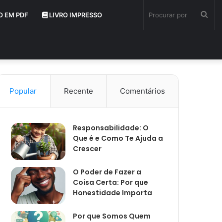
Pro
O EM PDF
LIVRO IMPRESSO
por
Popular
Recente
Comentários
Responsabilidade: O
Que é e Como Te Ajuda a
Crescer
O Poder de Fazer a
Coisa Certa: Por que
Honestidade Importa
Por que Somos Quem