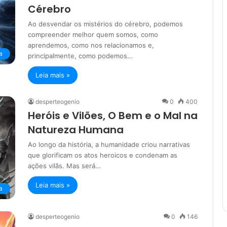
Cérebro
Ao desvendar os mistérios do cérebro, podemos
compreender melhor quem somos, como
aprendemos, como nos relacionamos e,
a
principalmente, como podemos…
Leia mais »
desperteogenio
0
400
Heróis e Vilões, O Bem e o Mal na
Natureza Humana
Ao longo da história, a humanidade criou narrativas
que glorificam os atos heroicos e condenam as
ações vilãs. Mas será…
Leia mais »
a
desperteogenio
0
146