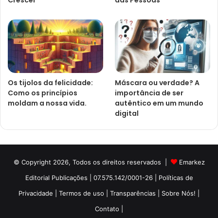
Os tijolos da felicidade:
Máscara ou verdade? A
Como os princípios
importância de ser
moldam a nossa vida.
autêntico em um mundo
digital
© Copyright 2026, Todos os direitos reservados |
Emarkez
Editorial Publicações | 07.575.142/0001-26
| Políticas de
Privacidade
| Termos de uso
| Transparências
| Sobre Nós! |
Contato |