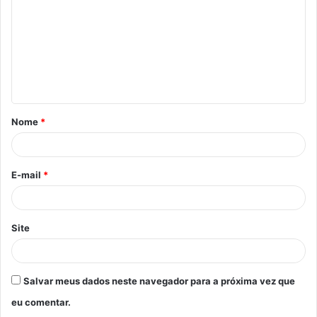
m
e
n
t
á
Nome
*
r
i
o
E-mail
*
*
Site
Salvar meus dados neste navegador para a próxima vez que
eu comentar.