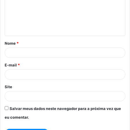
m
e
n
t
á
Nome
*
r
i
o
E-mail
*
*
Site
Salvar meus dados neste navegador para a próxima vez que
eu comentar.