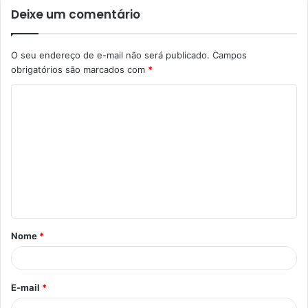
Deixe um comentário
O seu endereço de e-mail não será publicado.
Campos
obrigatórios são marcados com
*
C
o
m
e
n
t
á
Nome
*
r
i
o
E-mail
*
*